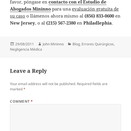
favor, póngase en
contacto con el Estudio de
Abogados Mininno
para una
evaluación gratuita de
su caso
o llámenos ahora mismo al
(856) 833-0600
en
New Jersey
, o al
(215) 567-2380
en
Philadlephia
.
Posted
Author
Categories
29/08/2011
John Mininno
Blog
,
Errores Quirúrgicos
,
on
Negligencia Médica
Leave a Reply
Your email address will not be published.
Required fields are
marked
*
COMMENT
*