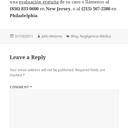
una
evaluación gratuita
de su caso o llámenos al
(856) 833-0600
en
New Jersey
, o al
(215) 567-2380
en
Philadelphia
.
Posted
Author
Categories
31/10/2011
John Mininno
Blog
,
Negligencia Médica
on
Leave a Reply
Your email address will not be published.
Required fields are
marked
*
COMMENT
*