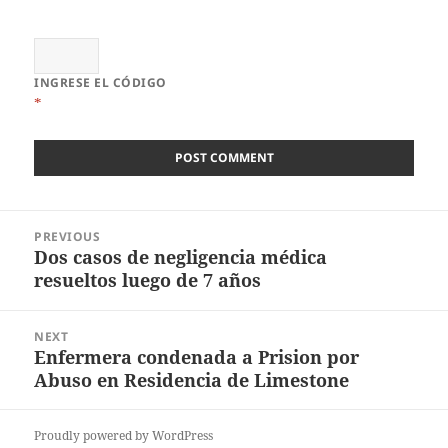
INGRESE EL CÓDIGO
*
Post
PREVIOUS
navigation
Dos casos de negligencia médica
Previous
resueltos luego de 7 años
post:
NEXT
Enfermera condenada a Prision por
Next
Abuso en Residencia de Limestone
post:
Proudly powered by WordPress