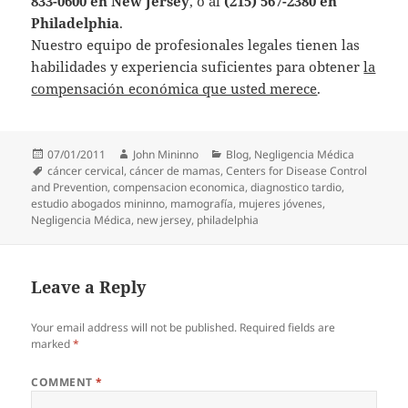
833-0600 en New Jersey
, o al
(215) 567-2380 en
Philadelphia
.
Nuestro equipo de profesionales legales tienen las
habilidades y experiencia suficientes para obtener
la
compensación económica que usted merece
.
Posted
Author
Categories
07/01/2011
John Mininno
Blog
,
Negligencia Médica
on
Tags
cáncer cervical
,
cáncer de mamas
,
Centers for Disease Control
and Prevention
,
compensacion economica
,
diagnostico tardio
,
estudio abogados mininno
,
mamografía
,
mujeres jóvenes
,
Negligencia Médica
,
new jersey
,
philadelphia
Leave a Reply
Your email address will not be published.
Required fields are
marked
*
COMMENT
*