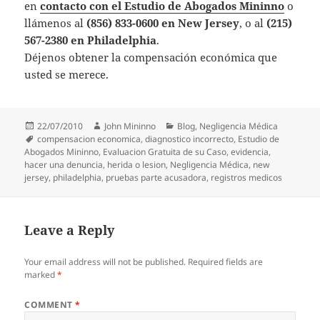
en
contacto con el Estudio de Abogados Mininno
o
llámenos al
(856) 833-0600 en New Jersey
, o al
(215)
567-2380 en Philadelphia
.
Déjenos obtener la compensación económica que
usted se merece.
Posted
Author
Categories
22/07/2010
John Mininno
Blog
,
Negligencia Médica
on
Tags
compensacion economica
,
diagnostico incorrecto
,
Estudio de
Abogados Mininno
,
Evaluacion Gratuita de su Caso
,
evidencia
,
hacer una denuncia
,
herida o lesion
,
Negligencia Médica
,
new
jersey
,
philadelphia
,
pruebas parte acusadora
,
registros medicos
Leave a Reply
Your email address will not be published.
Required fields are
marked
*
COMMENT
*