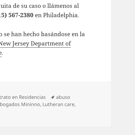
uita de su caso o llámenos al
15) 567-2380
en Philadelphia.
ulo se han hecho basándose en la
 New Jersey Department of
e
.
es
Tags
trato en Residencias
abuso
Abogados Mininno
,
Lutheran care
,