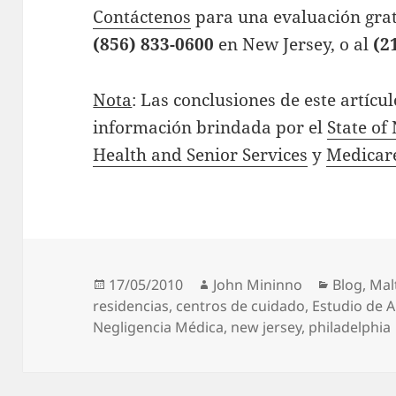
Contáctenos
para una evaluación grat
(856) 833-0600
en New Jersey, o al
(2
Nota
: Las conclusiones de este artíc
información brindada por el
State of
Health and Senior Services
y
Medicar
Posted
Author
Categori
17/05/2010
John Mininno
Blog
,
Mal
on
residencias
,
centros de cuidado
,
Estudio de 
Negligencia Médica
,
new jersey
,
philadelphia