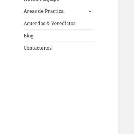
child
expand
menu
Areas de Practica
child
menu
Acuerdos & Veredictos
Blog
Contactenos