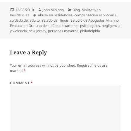
Posted
Author
Categories
12/08/2010
John Mininno
Blog
,
Maltrato en
on
Tags
Residencias
abuso en residencias
,
compensacion economica
,
cuidado del adulto
,
estado de illinois
,
Estudio de Abogados Mininno
,
Evaluacion Gratuita de su Caso
,
examenes psicologicos
,
negligencia
y violencia
,
new jersey
,
personas mayores
,
philadelphia
Leave a Reply
Your email address will not be published.
Required fields are
marked
*
COMMENT
*