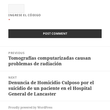
INGRESE EL CÓDIGO
*
Post
PREVIOUS
navigation
Tomografías computarizadas causan
Previous
problemas de radiación
post:
NEXT
Denuncia de Homicidio Culposo por el
Next
suicidio de un paciente en el Hospital
post:
General de Lancaster
Proudly powered by WordPress