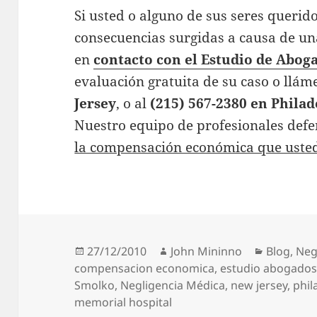
Si usted o alguno de sus seres querid
consecuencias surgidas a causa de un
en
contacto con el Estudio de Abo
evaluación gratuita de su caso o llám
Jersey
, o al
(215) 567-2380 en Philad
Nuestro equipo de profesionales def
la compensación económica que uste
Posted
Author
Categori
27/12/2010
John Mininno
Blog
,
Neg
on
compensacion economica
,
estudio abogados
Smolko
,
Negligencia Médica
,
new jersey
,
phil
memorial hospital