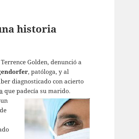
una historia
o Terrence Golden, denunció a
gendorfer
, patóloga, y al
ber diagnosticado con acierto
la
que padecía su marido.
 un
 de
gado