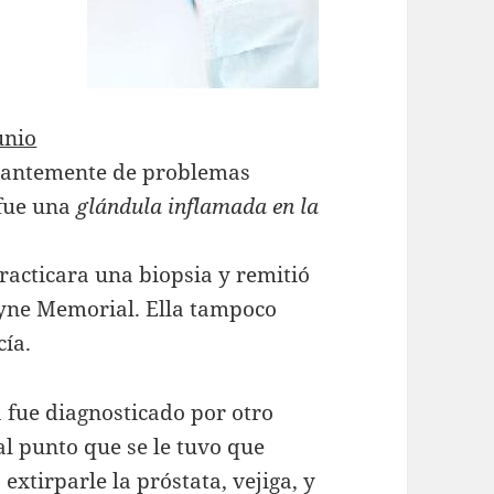
unio
stantemente de problemas
 fue una
glándula inflamada en la
racticara una biopsia y remitió
ayne Memorial. Ella tampoco
cía.
a fue diagnosticado por otro
l punto que se le tuvo que
extirparle la próstata, vejiga, y