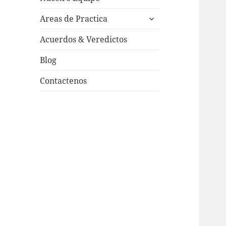
child
expand
menu
Areas de Practica
child
menu
Acuerdos & Veredictos
Blog
Contactenos