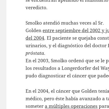
se encuentran apelando el millonario
veredicto.
Smolko atendió muchas veces al Sr.
Golden
entre septiembre del 2002 y j
del 2004
. El paciente se quejaba con
urinarios, y el diagnóstico del doctor
próstata
.
En el 2003, Smolko ordenó que se le p
los resultados a Longerdorfer del W
pudo diagnosticar el cáncer que pade
En el 2004, el cáncer que Golden tení
médico, pero éste había avanzado a ta
someter
a múltiples operaciones
para 