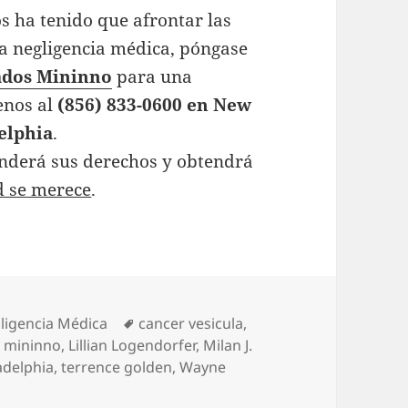
os ha tenido que afrontar las
a negligencia médica, póngase
gados Mininno
para una
enos al
(856) 833-0600 en New
elphia
.
enderá sus derechos y obtendrá
d se merece
.
es
Tags
ligencia Médica
cancer vesicula
,
 mininno
,
Lillian Logendorfer
,
Milan J.
adelphia
,
terrence golden
,
Wayne