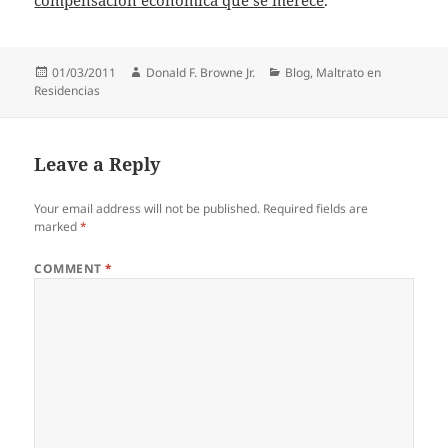
compensación económica que se merece
.
Posted
Author
Categories
01/03/2011
Donald F. Browne Jr.
Blog
,
Maltrato en
on
Residencias
Leave a Reply
Your email address will not be published.
Required fields are
marked
*
COMMENT
*