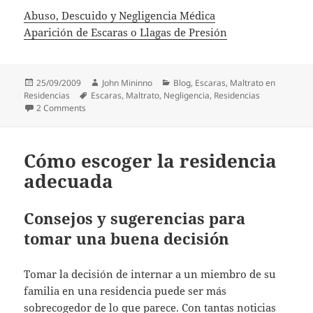
Abuso, Descuido y Negligencia Médica
Aparición de Escaras o Llagas de Presión
Posted
Author
Categories
25/09/2009
John Mininno
Blog
,
Escaras
,
Maltrato en
on
Tags
Residencias
Escaras
,
Maltrato
,
Negligencia
,
Residencias
on Escaras: ¿qué debo hacer?
2 Comments
Cómo escoger la residencia
adecuada
Consejos y sugerencias para
tomar una buena decisión
Tomar la decisión de internar a un miembro de su
familia en una residencia puede ser más
sobrecogedor de lo que parece. Con tantas noticias