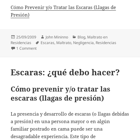
Cómo Prevenir y/o Tratar las Escaras (Llagas de
Presión)
Posted
Author
Categories
25/09/2009
John Mininno
Blog
,
Maltrato en
on
Tags
Residencias
Escaras
,
Maltrato
,
Negligencia
,
Residencias
on Escaras: lo que usted debe saber
1 Comment
Escaras: ¿qué debo hacer?
Cómo prevenir y/o tratar las
escaras (llagas de presión)
La presencia y desarrollo de escaras (o llagas debidas
a presión) en una persona mayor o en algún
familiar postrado en cama puede ser una
desagradable experiencia. Este tipo de