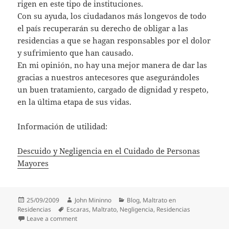
rigen en este tipo de instituciones.
Con su ayuda, los ciudadanos más longevos de todo
el país recuperarán su derecho de obligar a las
residencias a que se hagan responsables por el dolor
y sufrimiento que han causado.
En mi opinión, no hay una mejor manera de dar las
gracias a nuestros antecesores que asegurándoles
un buen tratamiento, cargado de dignidad y respeto,
en la última etapa de sus vidas.
Información de utilidad:
Descuido y Negligencia en el Cuidado de Personas
Mayores
Posted
Author
Categories
25/09/2009
John Mininno
Blog
,
Maltrato en
on
Tags
Residencias
Escaras
,
Maltrato
,
Negligencia
,
Residencias
on Tarea para el día del padre
Leave a comment